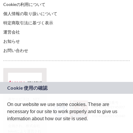
Cookieの利用について
個人情報の取り扱いについて
特定商取引法に基づく表示
運営会社
お知らせ
お問い合わせ
本サービスは、NTT
JASRAC許諾番号：
On our website we use some cookies. These are
ドコモグループの新
9024936001Y45037
規事業創出プログラ
necessary for our site to work properly and to give us
JASRAC許諾番号：
ム「docomo
9024936002Y45040
information about how our site is used.
STARTUP」を通じて
企画され、株式会社
teketにより運営され