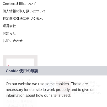
Cookieの利用について
個人情報の取り扱いについて
特定商取引法に基づく表示
運営会社
お知らせ
お問い合わせ
本サービスは、NTT
JASRAC許諾番号：
On our website we use some cookies. These are
ドコモグループの新
9024936001Y45037
規事業創出プログラ
necessary for our site to work properly and to give us
JASRAC許諾番号：
ム「docomo
9024936002Y45040
information about how our site is used.
STARTUP」を通じて
企画され、株式会社
teketにより運営され