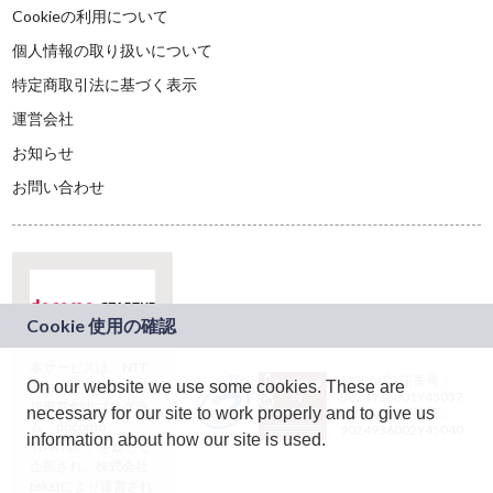
Cookieの利用について
個人情報の取り扱いについて
特定商取引法に基づく表示
運営会社
お知らせ
お問い合わせ
本サービスは、NTT
JASRAC許諾番号：
On our website we use some cookies. These are
ドコモグループの新
9024936001Y45037
規事業創出プログラ
necessary for our site to work properly and to give us
JASRAC許諾番号：
ム「docomo
9024936002Y45040
information about how our site is used.
STARTUP」を通じて
企画され、株式会社
teketにより運営され