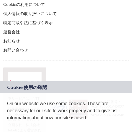
Cookieの利用について
個人情報の取り扱いについて
特定商取引法に基づく表示
運営会社
お知らせ
お問い合わせ
本サービスは、NTT
JASRAC許諾番号：
On our website we use some cookies. These are
ドコモグループの新
9024936001Y45037
規事業創出プログラ
necessary for our site to work properly and to give us
JASRAC許諾番号：
ム「docomo
9024936002Y45040
information about how our site is used.
STARTUP」を通じて
企画され、株式会社
teketにより運営され