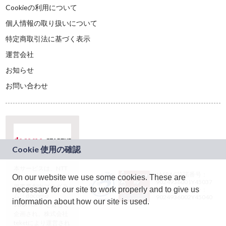
Cookieの利用について
個人情報の取り扱いについて
特定商取引法に基づく表示
運営会社
お知らせ
お問い合わせ
本サービスは、NTT
JASRAC許諾番号：
On our website we use some cookies. These are
ドコモグループの新
9024936001Y45037
規事業創出プログラ
necessary for our site to work properly and to give us
JASRAC許諾番号：
ム「docomo
9024936002Y45040
information about how our site is used.
STARTUP」を通じて
企画され、株式会社
teketにより運営され