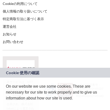
Cookieの利用について
個人情報の取り扱いについて
特定商取引法に基づく表示
運営会社
お知らせ
お問い合わせ
本サービスは、NTT
JASRAC許諾番号：
On our website we use some cookies. These are
ドコモグループの新
9024936001Y45037
規事業創出プログラ
necessary for our site to work properly and to give us
JASRAC許諾番号：
ム「docomo
9024936002Y45040
information about how our site is used.
STARTUP」を通じて
企画され、株式会社
teketにより運営され