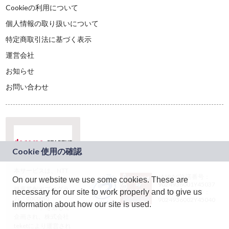
Cookieの利用について
個人情報の取り扱いについて
特定商取引法に基づく表示
運営会社
お知らせ
お問い合わせ
本サービスは、NTT
JASRAC許諾番号：
On our website we use some cookies. These are
ドコモグループの新
9024936001Y45037
規事業創出プログラ
necessary for our site to work properly and to give us
JASRAC許諾番号：
ム「docomo
9024936002Y45040
information about how our site is used.
STARTUP」を通じて
企画され、株式会社
teketにより運営され