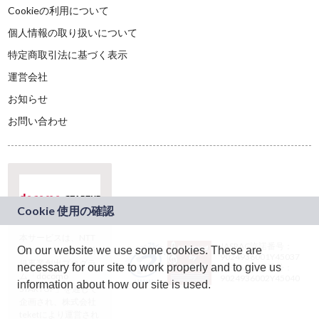
Cookieの利用について
個人情報の取り扱いについて
特定商取引法に基づく表示
運営会社
お知らせ
お問い合わせ
本サービスは、NTT
JASRAC許諾番号：
On our website we use some cookies. These are
ドコモグループの新
9024936001Y45037
規事業創出プログラ
necessary for our site to work properly and to give us
JASRAC許諾番号：
ム「docomo
9024936002Y45040
information about how our site is used.
STARTUP」を通じて
企画され、株式会社
teketにより運営され