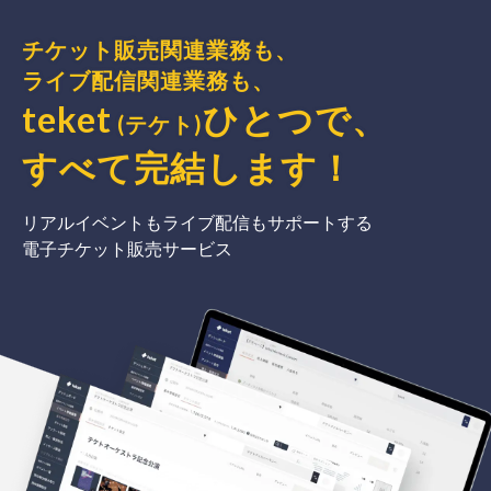
チケット販売関連業務も、
ライブ配信関連業務も、
teket
ひとつで、
(テケト)
すべて完結
します
！
リアルイベントもライブ配信もサポートする
電子チケット販売サービス