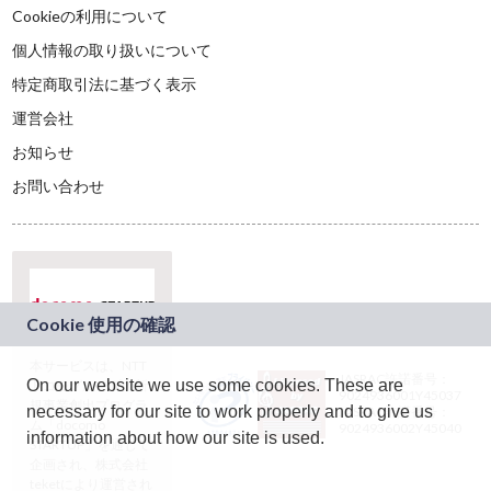
Cookieの利用について
個人情報の取り扱いについて
特定商取引法に基づく表示
運営会社
お知らせ
お問い合わせ
本サービスは、NTT
JASRAC許諾番号：
On our website we use some cookies. These are
ドコモグループの新
9024936001Y45037
規事業創出プログラ
necessary for our site to work properly and to give us
JASRAC許諾番号：
ム「docomo
9024936002Y45040
information about how our site is used.
STARTUP」を通じて
企画され、株式会社
teketにより運営され