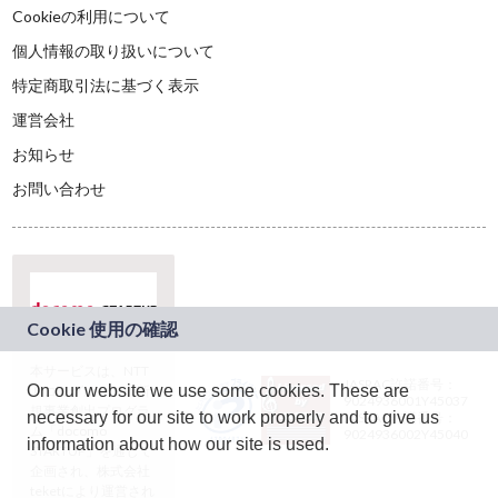
Cookieの利用について
個人情報の取り扱いについて
特定商取引法に基づく表示
運営会社
お知らせ
お問い合わせ
本サービスは、NTT
JASRAC許諾番号：
On our website we use some cookies. These are
ドコモグループの新
9024936001Y45037
規事業創出プログラ
necessary for our site to work properly and to give us
JASRAC許諾番号：
ム「docomo
9024936002Y45040
information about how our site is used.
STARTUP」を通じて
企画され、株式会社
teketにより運営され