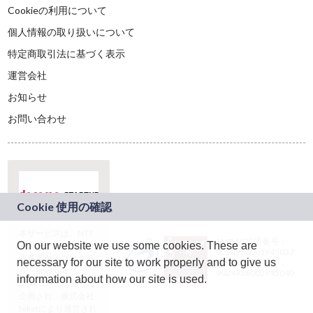
Cookieの利用について
個人情報の取り扱いについて
特定商取引法に基づく表示
運営会社
お知らせ
お問い合わせ
本サービスは、NTT
JASRAC許諾番号：
On our website we use some cookies. These are
ドコモグループの新
9024936001Y45037
規事業創出プログラ
necessary for our site to work properly and to give us
JASRAC許諾番号：
ム「docomo
9024936002Y45040
information about how our site is used.
STARTUP」を通じて
企画され、株式会社
teketにより運営され