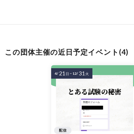
この団体主催の近日予定イベント(4)
21
31
4/
~
12/
日
火
配信