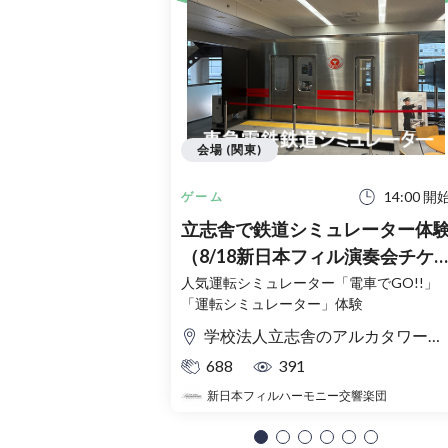
会場 (関東)
14:00 開
ゲーム
立志舎で鉄道シミュレーター体
（8/18新日本フィル演奏会チケ
ット購入者限定）
人気運転シミュレーター「電車でGO!!」
「運転シミュレーター」体験
学校法人立志舎のアルカタワーズ校舎
688
391
新日本フィルハーモニー交響楽団