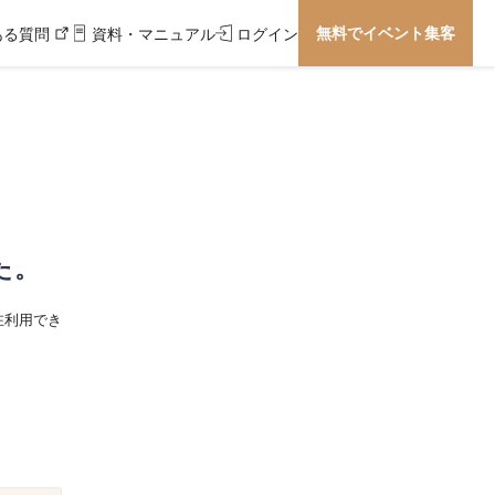
無料でイベント集客
ある質問
資料・マニュアル
ログイン
た。
在利用でき