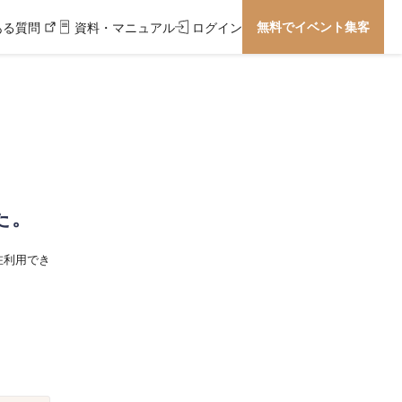
無料でイベント集客
ある質問
資料・マニュアル
ログイン
た。
在利用でき