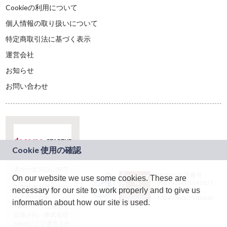
Cookieの利用について
個人情報の取り扱いについて
特定商取引法に基づく表示
運営会社
お知らせ
お問い合わせ
本サービスは、NTT
JASRAC許諾番号：
On our website we use some cookies. These are
ドコモグループの新
9024936001Y45037
規事業創出プログラ
necessary for our site to work properly and to give us
JASRAC許諾番号：
ム「docomo
9024936002Y45040
information about how our site is used.
STARTUP」を通じて
企画され、株式会社
teketにより運営され