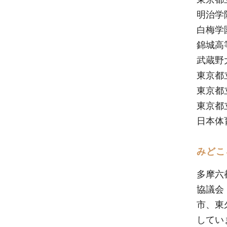
明治学
白梅学
錦城高
武蔵野
東京都
東京都
東京都
日本体
みどこ
多摩六
協議会
市、東
してい