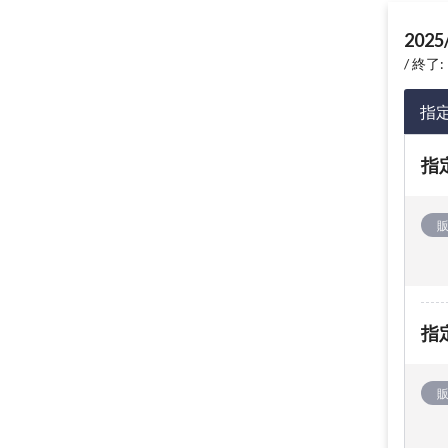
2025
終了: 
指
指
指