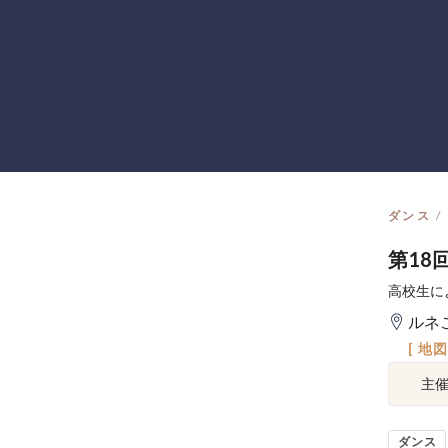
ダンス
第18
高校生に
ルネ
[ 地
主
ダンス