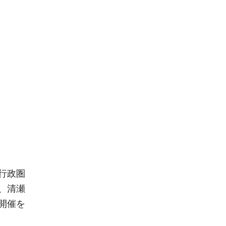
行政圏
、清瀬
開催を