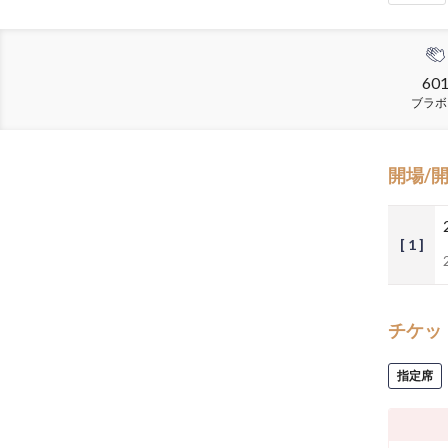
60
ブラボ
開場/
[ 1 ]
チケッ
指定席