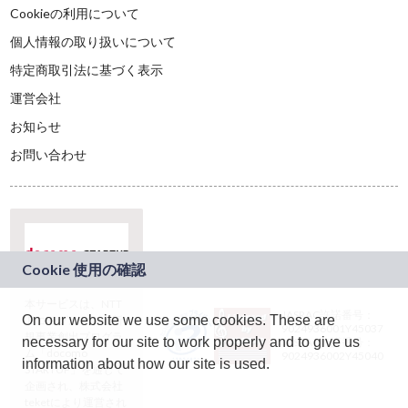
Cookieの利用について
個人情報の取り扱いについて
特定商取引法に基づく表示
運営会社
お知らせ
お問い合わせ
本サービスは、NTT
JASRAC許諾番号：
On our website we use some cookies. These are
ドコモグループの新
9024936001Y45037
規事業創出プログラ
necessary for our site to work properly and to give us
JASRAC許諾番号：
ム「docomo
9024936002Y45040
information about how our site is used.
STARTUP」を通じて
企画され、株式会社
teketにより運営され