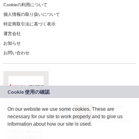
Cookieの利用について
個人情報の取り扱いについて
特定商取引法に基づく表示
運営会社
お知らせ
お問い合わせ
本サービスは、NTT
JASRAC許諾番号：
On our website we use some cookies. These are
ドコモグループの新
9024936001Y45037
規事業創出プログラ
necessary for our site to work properly and to give us
JASRAC許諾番号：
ム「docomo
9024936002Y45040
information about how our site is used.
STARTUP」を通じて
企画され、株式会社
teketにより運営され