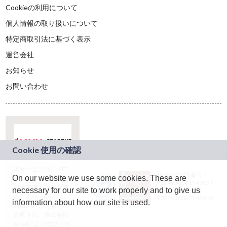
Cookieの利用について
個人情報の取り扱いについて
特定商取引法に基づく表示
運営会社
お知らせ
お問い合わせ
本サービスは、NTT
JASRAC許諾番号：
On our website we use some cookies. These are
ドコモグループの新
9024936001Y45037
規事業創出プログラ
necessary for our site to work properly and to give us
JASRAC許諾番号：
ム「docomo
9024936002Y45040
information about how our site is used.
STARTUP」を通じて
企画され、株式会社
teketにより運営され