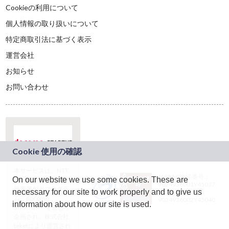
Cookieの利用について
個人情報の取り扱いについて
特定商取引法に基づく表示
運営会社
お知らせ
お問い合わせ
本サービスは、NTT
JASRAC許諾番号：
On our website we use some cookies. These are
ドコモグループの新
9024936001Y45037
規事業創出プログラ
necessary for our site to work properly and to give us
JASRAC許諾番号：
ム「docomo
9024936002Y45040
information about how our site is used.
STARTUP」を通じて
企画され、株式会社
teketにより運営され