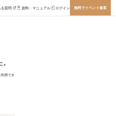
無料でイベント集客
ある質問
資料・マニュアル
ログイン
た。
在利用でき