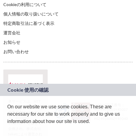
Cookieの利用について
個人情報の取り扱いについて
特定商取引法に基づく表示
運営会社
お知らせ
お問い合わせ
本サービスは、NTT
JASRAC許諾番号：
On our website we use some cookies. These are
ドコモグループの新
9024936001Y45037
規事業創出プログラ
necessary for our site to work properly and to give us
JASRAC許諾番号：
ム「docomo
9024936002Y45040
information about how our site is used.
STARTUP」を通じて
企画され、株式会社
teketにより運営され