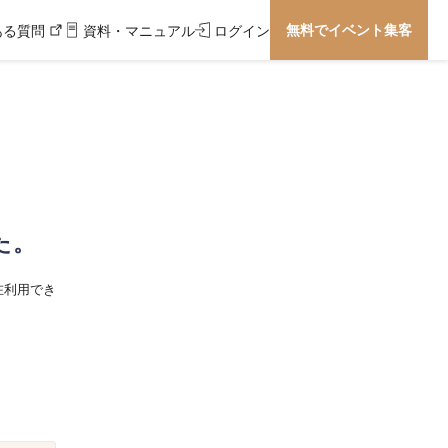
無料でイベント集客
ある質問
資料・マニュアル
ログイン
た。
在利用でき