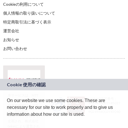
Cookieの利用について
個人情報の取り扱いについて
特定商取引法に基づく表示
運営会社
お知らせ
お問い合わせ
本サービスは、NTT
JASRAC許諾番号：
On our website we use some cookies. These are
ドコモグループの新
9024936001Y45037
規事業創出プログラ
necessary for our site to work properly and to give us
JASRAC許諾番号：
ム「docomo
9024936002Y45040
information about how our site is used.
STARTUP」を通じて
企画され、株式会社
teketにより運営され