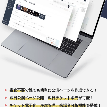
審査不要
で誰でも簡単に公演ページを作成できる！
即日公演ページ公開
、
即日チケット販売
が可能！
チケット電子化、座席管理、来場者分析機能
を搭載！