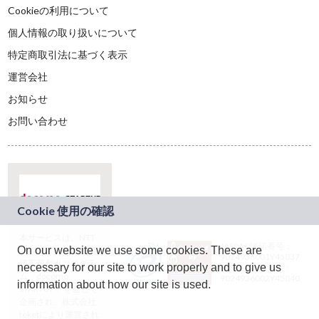
Cookieの利用について
個人情報の取り扱いについて
特定商取引法に基づく表示
運営会社
お知らせ
お問い合わせ
本サービスは、NTT
JASRAC許諾番号：
On our website we use some cookies. These are
ドコモグループの新
9024936001Y45037
規事業創出プログラ
necessary for our site to work properly and to give us
JASRAC許諾番号：
ム「docomo
9024936002Y45040
information about how our site is used.
STARTUP」を通じて
企画され、株式会社
teketにより運営され