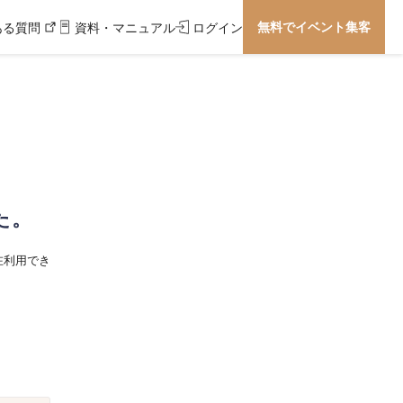
無料でイベント集客
ある質問
資料・マニュアル
ログイン
た。
在利用でき