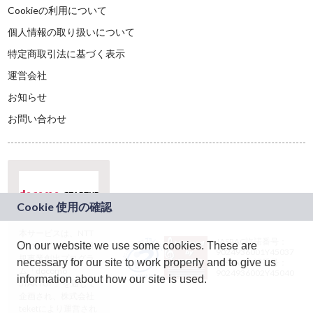
Cookieの利用について
個人情報の取り扱いについて
特定商取引法に基づく表示
運営会社
お知らせ
お問い合わせ
本サービスは、NTT
JASRAC許諾番号：
On our website we use some cookies. These are
ドコモグループの新
9024936001Y45037
規事業創出プログラ
necessary for our site to work properly and to give us
JASRAC許諾番号：
ム「docomo
9024936002Y45040
information about how our site is used.
STARTUP」を通じて
企画され、株式会社
teketにより運営され