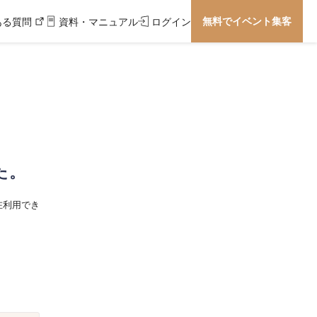
無料でイベント集客
ある質問
資料・マニュアル
ログイン
た。
在利用でき