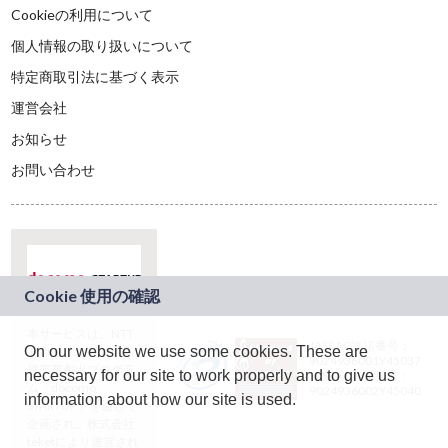
Cookieの利用について
個人情報の取り扱いについて
特定商取引法に基づく表示
運営会社
お知らせ
お問い合わせ
本サービスは、NTT
JASRAC許諾番号：
On our website we use some cookies. These are
ドコモグループの新
9024936001Y45037
規事業創出プログラ
necessary for our site to work properly and to give us
JASRAC許諾番号：
ム「docomo
9024936002Y45040
information about how our site is used.
STARTUP」を通じて
企画され、株式会社
teketにより運営され