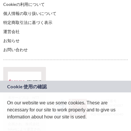
Cookieの利用について
個人情報の取り扱いについて
特定商取引法に基づく表示
運営会社
お知らせ
お問い合わせ
本サービスは、NTT
JASRAC許諾番号：
On our website we use some cookies. These are
ドコモグループの新
9024936001Y45037
規事業創出プログラ
necessary for our site to work properly and to give us
JASRAC許諾番号：
ム「docomo
9024936002Y45040
information about how our site is used.
STARTUP」を通じて
企画され、株式会社
teketにより運営され