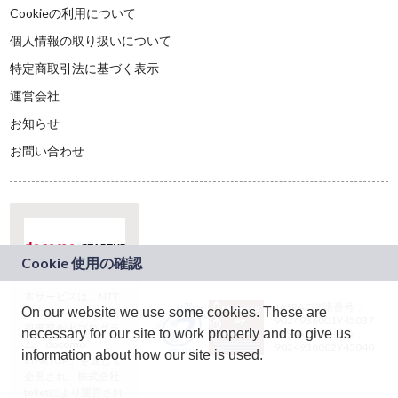
Cookieの利用について
個人情報の取り扱いについて
特定商取引法に基づく表示
運営会社
お知らせ
お問い合わせ
本サービスは、NTT
JASRAC許諾番号：
On our website we use some cookies. These are
ドコモグループの新
9024936001Y45037
規事業創出プログラ
necessary for our site to work properly and to give us
JASRAC許諾番号：
ム「docomo
9024936002Y45040
information about how our site is used.
STARTUP」を通じて
企画され、株式会社
teketにより運営され