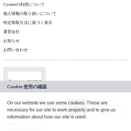
Cookieの利用について
個人情報の取り扱いについて
特定商取引法に基づく表示
運営会社
お知らせ
お問い合わせ
本サービスは、NTT
JASRAC許諾番号：
On our website we use some cookies. These are
ドコモグループの新
9024936001Y45037
規事業創出プログラ
necessary for our site to work properly and to give us
JASRAC許諾番号：
ム「docomo
9024936002Y45040
information about how our site is used.
STARTUP」を通じて
企画され、株式会社
teketにより運営され