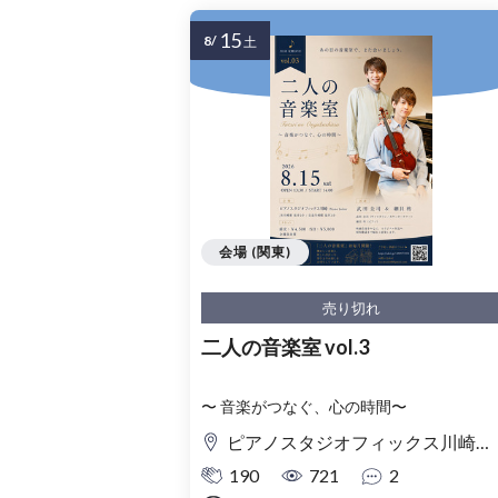
15
8/
土
会場 (関東)
売り切れ
二人の音楽室 vol.3
〜 音楽がつなぐ、心の時間〜
ピアノスタジオフィックス川崎 Piano Salon
190
721
2