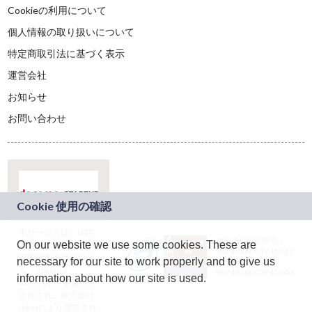
Cookieの利用について
個人情報の取り扱いについて
特定商取引法に基づく表示
運営会社
お知らせ
お問い合わせ
本サービスは、NTT
JASRAC許諾番号：
On our website we use some cookies. These are
ドコモグループの新
9024936001Y45037
規事業創出プログラ
necessary for our site to work properly and to give us
JASRAC許諾番号：
ム「docomo
9024936002Y45040
information about how our site is used.
STARTUP」を通じて
企画され、株式会社
teketにより運営され