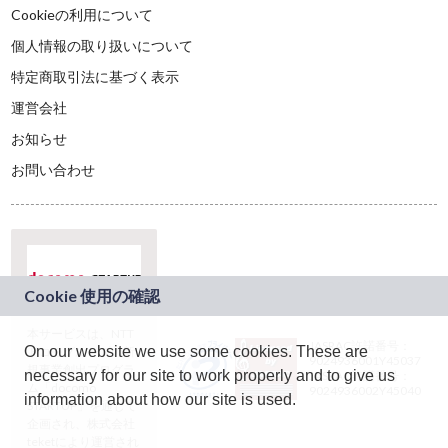
Cookieの利用について
個人情報の取り扱いについて
特定商取引法に基づく表示
運営会社
お知らせ
お問い合わせ
本サービスは、NTT
JASRAC許諾番号：
On our website we use some cookies. These are
ドコモグループの新
9024936001Y45037
規事業創出プログラ
necessary for our site to work properly and to give us
JASRAC許諾番号：
ム「docomo
9024936002Y45040
information about how our site is used.
STARTUP」を通じて
企画され、株式会社
teketにより運営され