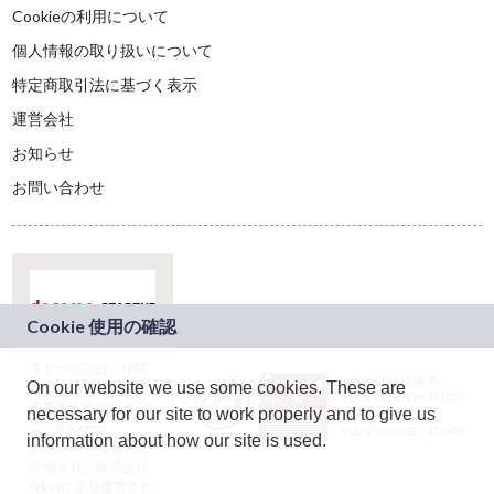
Cookieの利用について
個人情報の取り扱いについて
特定商取引法に基づく表示
運営会社
お知らせ
お問い合わせ
本サービスは、NTT
JASRAC許諾番号：
On our website we use some cookies. These are
ドコモグループの新
9024936001Y45037
規事業創出プログラ
necessary for our site to work properly and to give us
JASRAC許諾番号：
ム「docomo
9024936002Y45040
information about how our site is used.
STARTUP」を通じて
企画され、株式会社
teketにより運営され