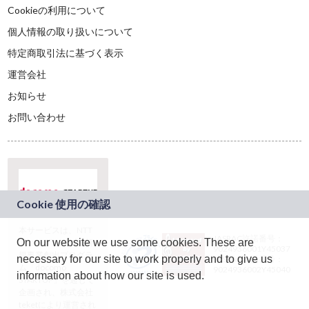
Cookieの利用について
個人情報の取り扱いについて
特定商取引法に基づく表示
運営会社
お知らせ
お問い合わせ
本サービスは、NTT
JASRAC許諾番号：
On our website we use some cookies. These are
ドコモグループの新
9024936001Y45037
規事業創出プログラ
necessary for our site to work properly and to give us
JASRAC許諾番号：
ム「docomo
9024936002Y45040
information about how our site is used.
STARTUP」を通じて
企画され、株式会社
teketにより運営され