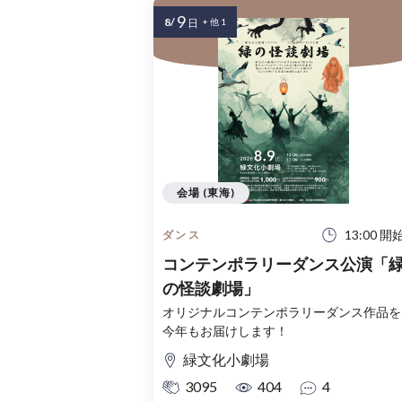
9
8/
日
+ 他 1
会場 (東海)
13:00 開
ダンス
コンテンポラリーダンス公演「
の怪談劇場」
オリジナルコンテンポラリーダンス作品を
今年もお届けします！
緑文化小劇場
3095
404
4