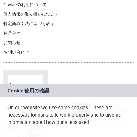
Cookieの利用について
個人情報の取り扱いについて
特定商取引法に基づく表示
運営会社
お知らせ
お問い合わせ
本サービスは、NTT
JASRAC許諾番号：
On our website we use some cookies. These are
ドコモグループの新
9024936001Y45037
規事業創出プログラ
necessary for our site to work properly and to give us
JASRAC許諾番号：
ム「docomo
9024936002Y45040
information about how our site is used.
STARTUP」を通じて
企画され、株式会社
teketにより運営され