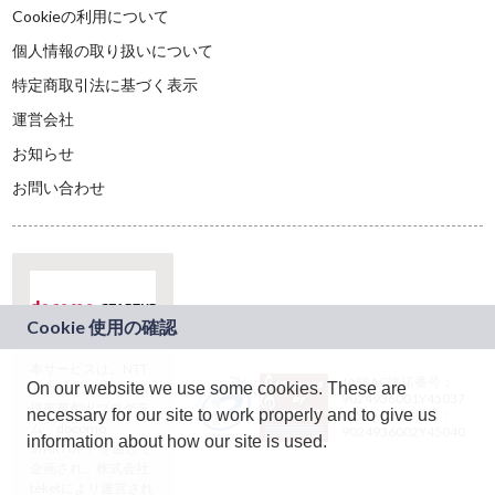
Cookieの利用について
個人情報の取り扱いについて
特定商取引法に基づく表示
運営会社
お知らせ
お問い合わせ
本サービスは、NTT
JASRAC許諾番号：
On our website we use some cookies. These are
ドコモグループの新
9024936001Y45037
規事業創出プログラ
necessary for our site to work properly and to give us
JASRAC許諾番号：
ム「docomo
9024936002Y45040
information about how our site is used.
STARTUP」を通じて
企画され、株式会社
teketにより運営され