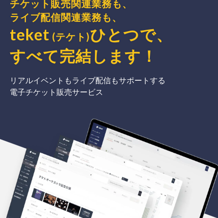
チケット販売関連業務も、
ライブ配信関連業務も、
teket
ひとつで、
(テケト)
すべて完結
します
！
リアルイベントもライブ配信もサポートする
電子チケット販売サービス