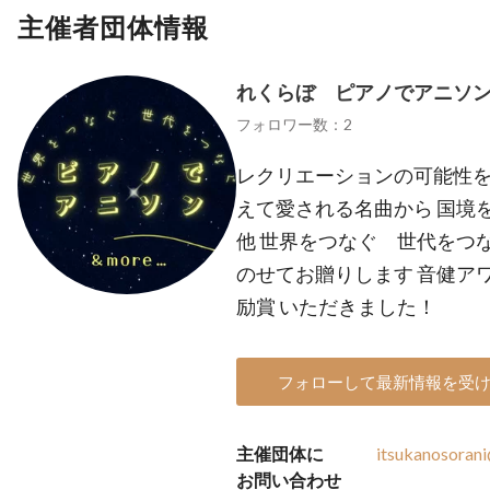
主催者団体情報
れくらぼ ピアノでアニソン
フォロワー数：2
レクリエーションの可能性を
えて愛される名曲から 国境
他 世界をつなぐ 世代をつな
のせてお贈りします 音健アワ
励賞 いただきました！
フォローして最新情報を受
主催団体に
itsukanosoran
お問い合わせ