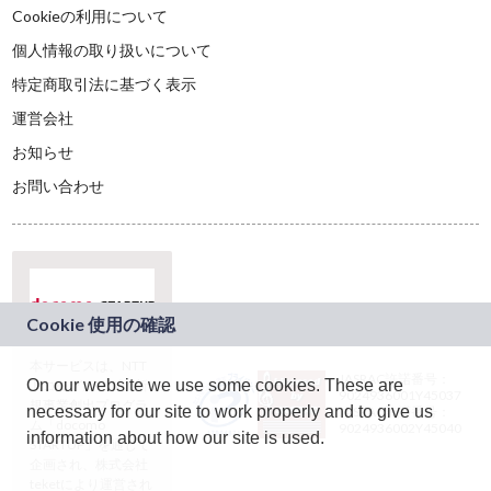
Cookieの利用について
個人情報の取り扱いについて
特定商取引法に基づく表示
運営会社
お知らせ
お問い合わせ
本サービスは、NTT
JASRAC許諾番号：
On our website we use some cookies. These are
ドコモグループの新
9024936001Y45037
規事業創出プログラ
necessary for our site to work properly and to give us
JASRAC許諾番号：
ム「docomo
9024936002Y45040
information about how our site is used.
STARTUP」を通じて
企画され、株式会社
teketにより運営され