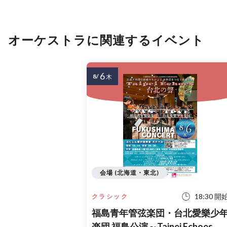
オーケストラに関連するイベント
6
8/
木
会場 (北海道・東北)
18:30 開
クラシック
福島青年管弦楽団・台北愛樂少
楽団 福島公演～Taipei Echoes 台