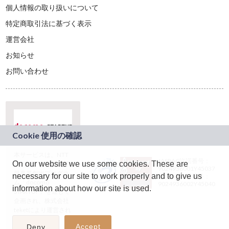
個人情報の取り扱いについて
特定商取引法に基づく表示
運営会社
お知らせ
お問い合わせ
本サービスは、NTT
JASRAC許諾番号：
On our website we use some cookies. These are
ドコモグループの新
9024936001Y45037
規事業創出プログラ
necessary for our site to work properly and to give us
JASRAC許諾番号：
ム「docomo
9024936002Y45040
information about how our site is used.
STARTUP」を通じて
企画され、株式会社
teketにより運営され
ています。
Accept
Deny