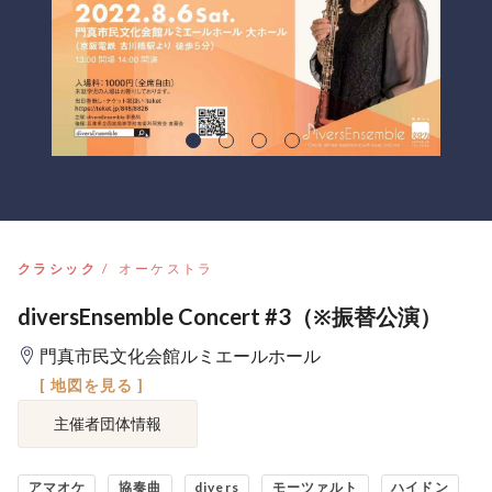
クラシック
オーケストラ
diversEnsemble Concert #3（※振替公演）
門真市民文化会館ルミエールホール
[ 地図を見る ]
主催者団体情報
アマオケ
協奏曲
divers
モーツァルト
ハイドン