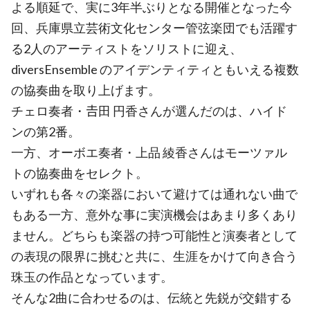
よる順延で、実に3年半ぶりとなる開催となった今
回、兵庫県立芸術文化センター管弦楽団でも活躍す
る2人のアーティストをソリストに迎え、
diversEnsemble のアイデンティティともいえる複数
の協奏曲を取り上げます。
チェロ奏者・𠮷田 円香さんが選んだのは、ハイド
ンの第2番。
一方、オーボエ奏者・上品 綾香さんはモーツァル
トの協奏曲をセレクト。
いずれも各々の楽器において避けては通れない曲で
もある一方、意外な事に実演機会はあまり多くあり
ません。どちらも楽器の持つ可能性と演奏者として
の表現の限界に挑むと共に、生涯をかけて向き合う
珠玉の作品となっています。
そんな2曲に合わせるのは、伝統と先鋭が交錯する