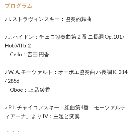
プログラム
♪ I. ストラヴィンスキー：協奏的舞曲
♪ J. ハイドン：チェロ協奏曲第２番 ニ長調 Op.101 /
Hob.VII b:2
Cello：𠮷田 円香
♪ W. A. モーツァルト：オーボエ協奏曲 ハ長調 K. 314
/ 285d
Oboe：上品 綾香
♪ P. I. チャイコフスキー：組曲第4番「モーツァルテ
ィアーナ」より IV：主題と変奏