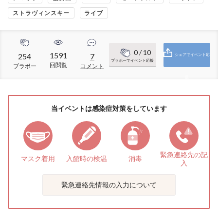
ストラヴィンスキー
ライブ
0
/ 10
1591
254
7
シェアでイベント応
ブラボーでイベント応援
回閲覧
ブラボー
コメント
援
当イベントは感染症対策をしています
緊急連絡先の
記
マスク着用
入館時の検温
消毒
入
緊急連絡先情報の入力について