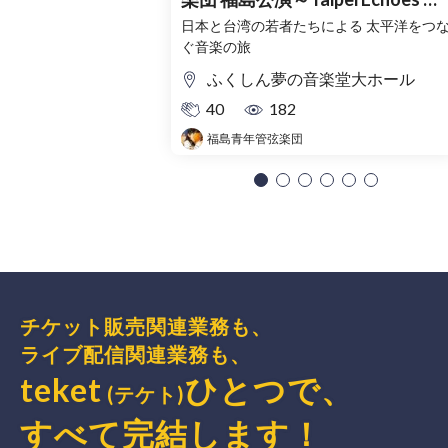
北の聲～
日本と台湾の若者たちによる 太平洋をつ
ぐ音楽の旅
ふくしん夢の音楽堂大ホール
40
182
福島青年管弦楽団
チケット販売関連業務も、
ライブ配信関連業務も、
teket
ひとつで、
(テケト)
すべて完結
します
！