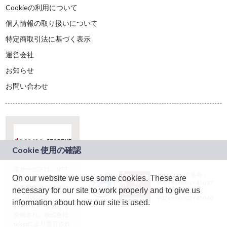
Cookieの利用について
個人情報の取り扱いについて
特定商取引法に基づく表示
運営会社
お知らせ
お問い合わせ
本サービスは、NTT
JASRAC許諾番号：
On our website we use some cookies. These are
ドコモグループの新
9024936001Y45037
規事業創出プログラ
necessary for our site to work properly and to give us
JASRAC許諾番号：
ム「docomo
9024936002Y45040
information about how our site is used.
STARTUP」を通じて
企画され、株式会社
teketにより運営され