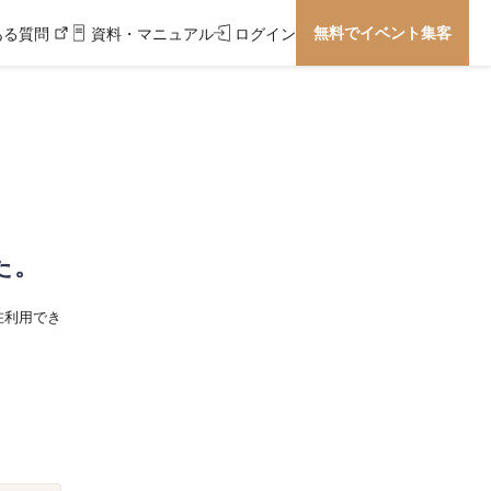
無料でイベント集客
ある質問
資料・マニュアル
ログイン
た。
在利用でき