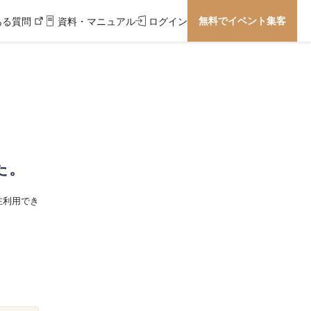
無料でイベント集客
ある質問
資料・マニュアル
ログイン
た。
在利用でき