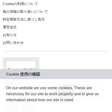
Cookieの利用について
個人情報の取り扱いについて
特定商取引法に基づく表示
運営会社
お知らせ
お問い合わせ
本サービスは、NTT
JASRAC許諾番号：
On our website we use some cookies. These are
ドコモグループの新
9024936001Y45037
規事業創出プログラ
necessary for our site to work properly and to give us
JASRAC許諾番号：
ム「docomo
9024936002Y45040
information about how our site is used.
STARTUP」を通じて
企画され、株式会社
teketにより運営され