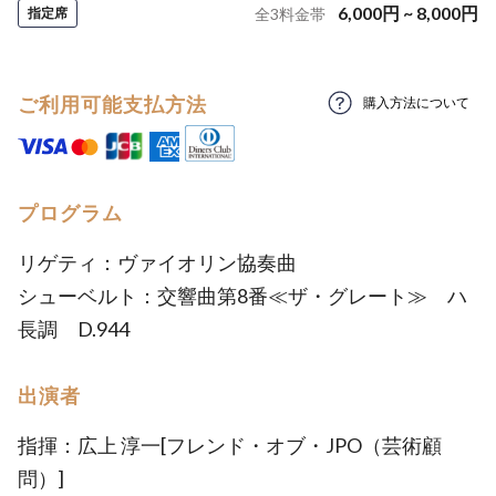
6,000
円
~
8,000
円
指定席
全
3
料金帯
ご利用可能支払方法
購入方法について
プログラム
リゲティ：ヴァイオリン協奏曲
シューベルト：交響曲第8番≪ザ・グレート≫ ハ
長調 D.944
出演者
指揮：広上 淳一[フレンド・オブ・JPO（芸術顧
問）]