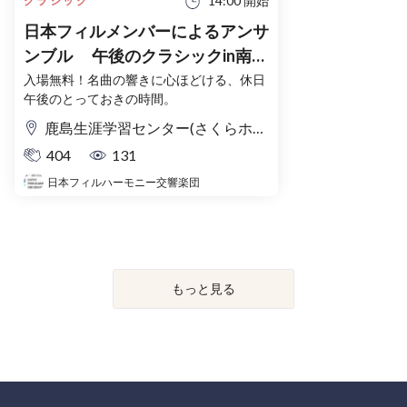
14:00 開始
クラシック
日本フィルメンバーによるアンサ
ンブル 午後のクラシックin南相
馬2026 Supported by TTK/ミラ
入場無料！名曲の響きに心ほどける、休日
午後のとっておきの時間。
イト・ワン
鹿島生涯学習センター(さくらホール)
404
131
日本フィルハーモニー交響楽団
もっと見る