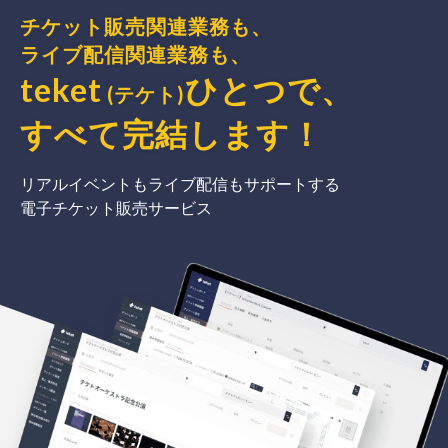
チケット販売関連業務も、
ライブ配信関連業務も、
teket
ひとつで、
(テケト)
すべて完結
します
！
リアルイベントもライブ配信もサポートする
電子チケット販売サービス